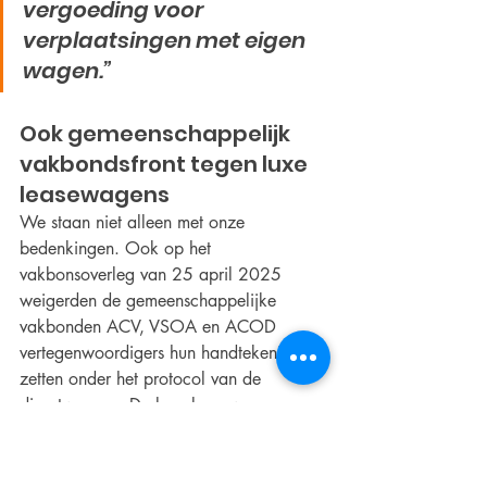
vergoeding voor 
verplaatsingen met eigen 
wagen.”
Ook gemeenschappelijk 
vakbondsfront tegen luxe 
leasewagens
We staan niet alleen met onze 
bedenkingen. Ook op het 
vakbonsoverleg van 25 april 2025 
weigerden de gemeenschappelijke 
vakbonden ACV, VSOA en ACOD 
vertegenwoordigers hun handtekening te 
zetten onder het protocol van de 
dienstwagens. De luxe leasewagens 
waren hier het breekpunt.Dit was al een 
schot voor de boeg, maar deze 
meerderheid van Vooruit / WOW / NV-