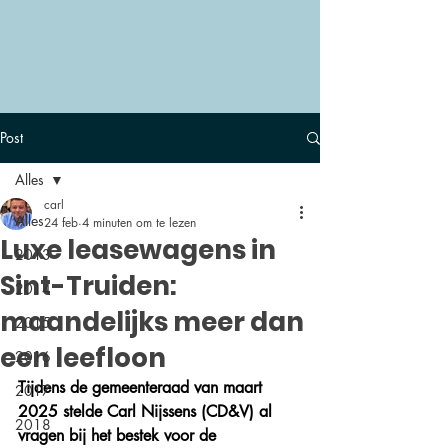
Post
Alles
carl
Alles
24 feb
4 minuten om te lezen
Luxe leasewagens in
2013
Sint-Truiden:
2014
maandelijks meer dan
2015
een leefloon
2016
Tijdens de gemeenteraad van maart 
2017
2025 stelde Carl Nijssens (CD&V) al 
2018
vragen bij het bestek voor de 