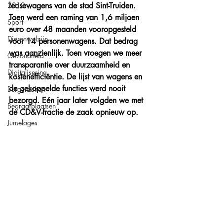
2019
leasewagens van de stad Sint-Truiden. 
Toen werd een raming van 1,6 miljoen 
Sport
euro over 48 maanden vooropgesteld 
Dierenwelzijn
voor 14 personenwagens. Dat bedrag 
was aanzienlijk. Toen vroegen we meer 
Gezondheid
transparantie over 
duurzaamheid en 
Digitalisering
kostenefficiëntie. De lijst van wagens en 
de gekoppelde functies werd nooit 
Burgerzaken
bezorgd. Eén jaar later volgden we met 
Begraafplaatsen
de CD&V-fractie de zaak opnieuw op. 
Jumelages